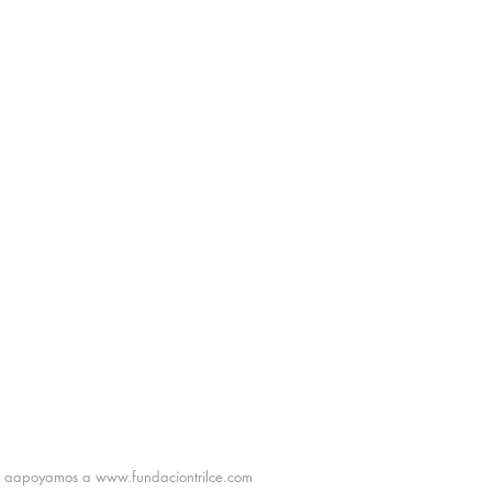
aapoyamos a
www.fundaciontrilce.com