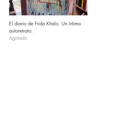
El diario de Frida Khalo. Un íntimo
autoretrato.
Agotado
Ocnos libros usados
Carrera 11 #64-30 local 101 Chapinero
Calle 16 #8A-19 local 112 Centro
Bogotá Colombia
Teléfono
3157768205
ocnoslibrosusados@gmail.com