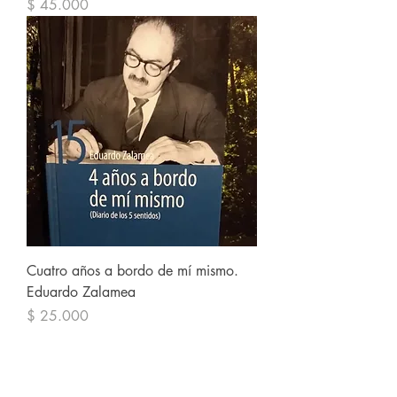
Precio
$ 45.000
Cuatro años a bordo de mí mismo.
Eduardo Zalamea
Precio
$ 25.000