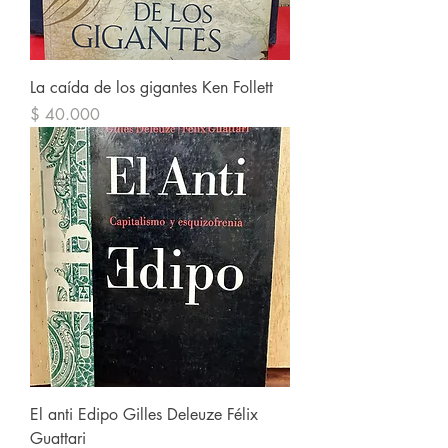
La caída de los gigantes Ken Follett
Precio
$ 40.000
El anti Edipo Gilles Deleuze Félix
Guattari