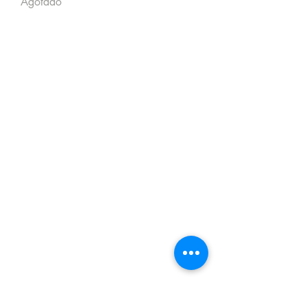
Agotado
Ocnos libros usados
Carrera 11 #64-30 local 101 Chapinero
Calle 16 #8A-19 local 112 Centro
Bogotá Colombia
Teléfono
3157768205
ocnoslibrosusados@gmail.com
Tienda
FAQ
Compras y devoluciones
Políticas de la tienda