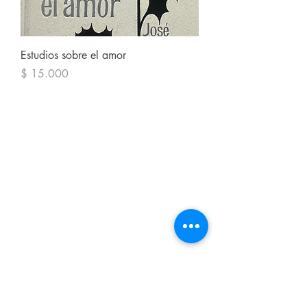
Estudios sobre el amor
Precio
$ 15.000
Ocnos libros usados
Carrera 11 #64-30 local 101 Chapinero
Calle 16 #8A-19 local 112 Centro
Bogotá Colombia
Teléfono
3157768205
ocnoslibrosusados@gmail.com