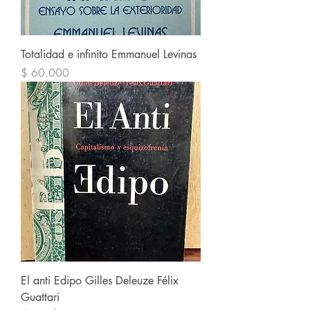
Totalidad e infinito Emmanuel Levinas
Precio
$ 60.000
El anti Edipo Gilles Deleuze Félix
Guattari