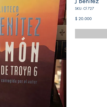
J Benítez
SKU: Cf 727
Precio
$ 20.000