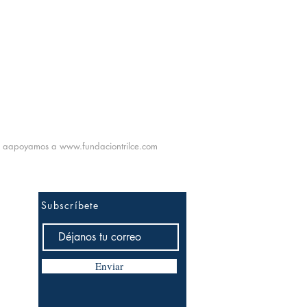
aapoyamos a
www.fundaciontrilce.com
Subscríbete
Enviar